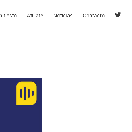
ifiesto
Afíliate
Noticias
Contacto
Elemen
del
menú