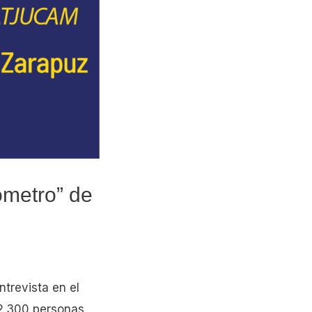
ómetro” de
trevista en el
 2.300 personas