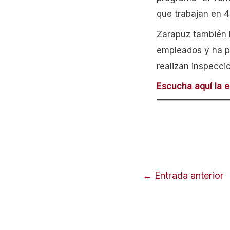
que trabajan en 
Zarapuz también 
empleados y ha pu
realizan inspecc
Escucha aquí la e
Navegación
←
Entrada anterior
de
entradas