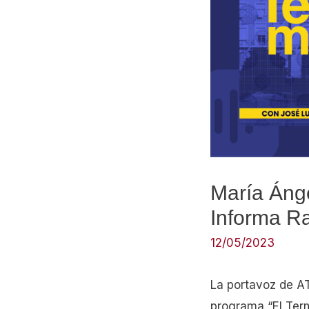
María Ánge
Informa R
12/05/2023
La portavoz de A
programa “El Ter