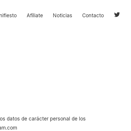
ifiesto
Afíliate
Noticias
Contacto
Elemen
del
menú
os datos de carácter personal de los
ucam.com